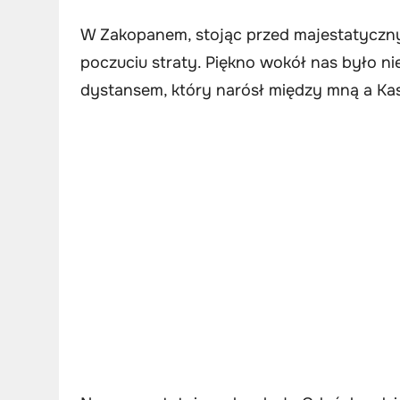
W Zakopanem, stojąc przed majestatyczny
poczuciu straty. Piękno wokół nas było n
dystansem, który narósł między mną a Kas