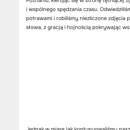
Poznaniu, kierując się w stronę tętniącej
i wspólnego spędzania czasu. Odwiedziliś
potrawami i robiliśmy niezliczone zdjęcia 
słowa, z gracją i hojnością pokrywając ws
Jednak w miarę jak kontynuowaliśmy naszą