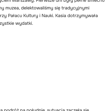
 życiem Warszawy. Pierwsze dni były pełne śmiechu
my muzea, delektowaliśmy się tradycyjnymi
przy Pałacu Kultury i Nauki. Kasia dotrzymywała
zystkie wydatki.
 podróż na południe, sytuacja zaczęła się