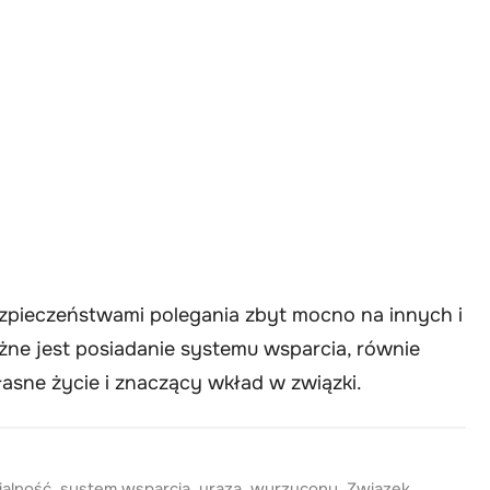
bezpieczeństwami polegania zbyt mocno na innych i
żne jest posiadanie systemu wsparcia, równie
asne życie i znaczący wkład w związki.
alność
,
system wsparcia
,
uraza
,
wyrzucony
,
Związek