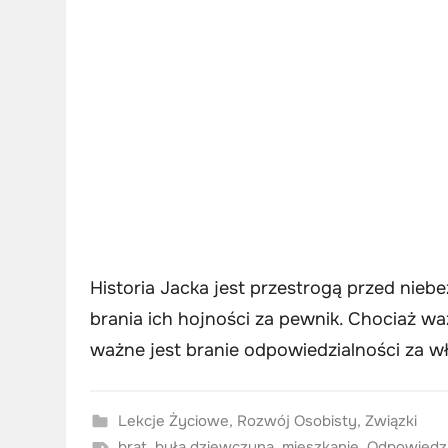
Historia Jacka jest przestrogą przed nie
brania ich hojności za pewnik. Chociaż wa
ważne jest branie odpowiedzialności za wł
Lekcje Życiowe
,
Rozwój Osobisty
,
Związki
brat
,
była dziewczyna
,
mieszkanie
,
Odpowiedzi