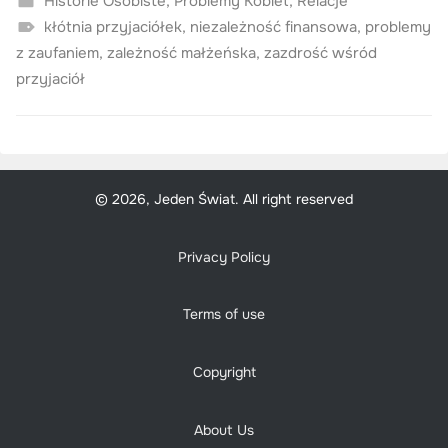
Historie Osobiste
,
Problemy Kobiet
,
Relacje
kłótnia przyjaciółek
,
niezależność finansowa
,
problemy
z zaufaniem
,
zależność małżeńska
,
zazdrość wśród
przyjaciół
© 2026, Jeden Świat. All right reserved
Privacy Policy
Terms of use
Copyright
About Us