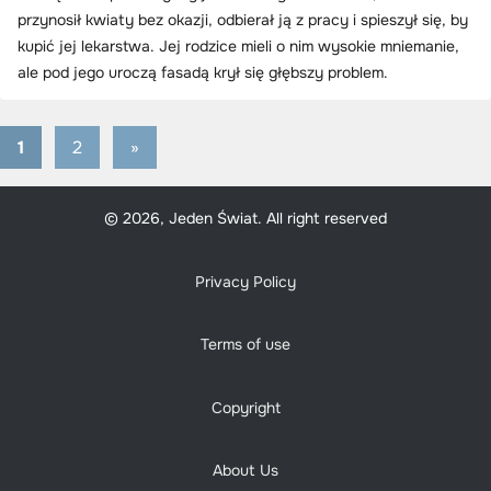
przynosił kwiaty bez okazji, odbierał ją z pracy i spieszył się, by
kupić jej lekarstwa. Jej rodzice mieli o nim wysokie mniemanie,
ale pod jego uroczą fasadą krył się głębszy problem.
1
2
Next
»
Stronicowanie
Posts
wpisów
© 2026, Jeden Świat. All right reserved
Privacy Policy
Terms of use
Copyright
About Us