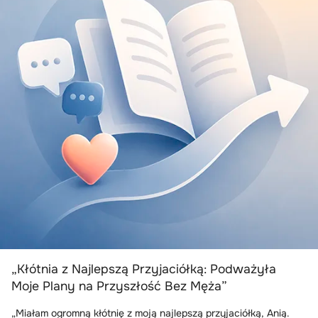
„Kłótnia z Najlepszą Przyjaciółką: Podważyła
Moje Plany na Przyszłość Bez Męża”
„Miałam ogromną kłótnię z moją najlepszą przyjaciółką, Anią.