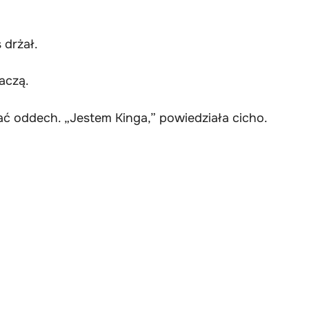
 drżał.
aczą.
ać oddech. „Jestem Kinga,” powiedziała cicho.