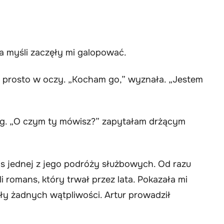
a myśli zaczęły mi galopować.
mi prosto w oczy. „Kocham go,” wyznała. „Jestem
nóg. „O czym ty mówisz?” zapytałam drżącym
as jednej z jego podróży służbowych. Od razu
ęli romans, który trwał przez lata. Pokazała mi
ały żadnych wątpliwości. Artur prowadził