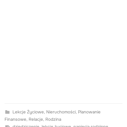
Lekcje Życiowe
,
Nieruchomości
,
Planowanie
Finansowe
,
Relacje
,
Rodzina
dziedziczenie
,
lekcje życiowe
,
napięcia rodzinne
,