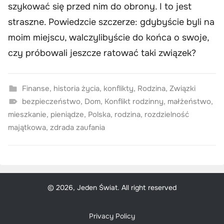
szykować się przed nim do obrony. I to jest
straszne. Powiedzcie szczerze: gdybyście byli na
moim miejscu, walczylibyście do końca o swoje,
czy próbowali jeszcze ratować taki związek?
Finanse
,
historia życia
,
konflikty
,
Rodzina
,
Związki
bezpieczeństwo
,
Dom
,
Konflikt rodzinny
,
małżeństwo
,
mieszkanie
,
pieniądze
,
Polska
,
rodzina
,
rozdzielność
majątkowa
,
zdrada zaufania
© 2026, Jeden Świat. All right reserved
Privacy Policy