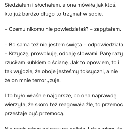
Siedziałam i słuchałam, a ona mówiła jak ktoś,
kto już bardzo długo to trzymał w sobie.
– Czemu nikomu nie powiedziałaś? – zapytałam.
– Bo sama też nie jestem święta – odpowiedziała.
– Krzyczę, prowokuję, oddaję słowami. Parę razy
rzuciłam kubkiem o ścianę. Jak to opowiem, to i
tak wyjdzie, że oboje jesteśmy toksyczni, a nie
że on mnie terroryzuje.
I to było właśnie najgorsze, bo ona naprawdę
wierzyła, że skoro też reagowała źle, to przemoc
przestaje być przemocą.
Nie naciskałam od razu na policję. I dziś wiem, że