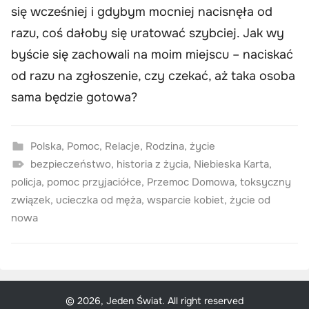
się wcześniej i gdybym mocniej nacisnęła od
razu, coś dałoby się uratować szybciej. Jak wy
byście się zachowali na moim miejscu – naciskać
od razu na zgłoszenie, czy czekać, aż taka osoba
sama będzie gotowa?
Polska
,
Pomoc
,
Relacje
,
Rodzina
,
życie
bezpieczeństwo
,
historia z życia
,
Niebieska Karta
,
policja
,
pomoc przyjaciółce
,
Przemoc Domowa
,
toksyczny
związek
,
ucieczka od męża
,
wsparcie kobiet
,
życie od
nowa
© 2026, Jeden Świat. All right reserved