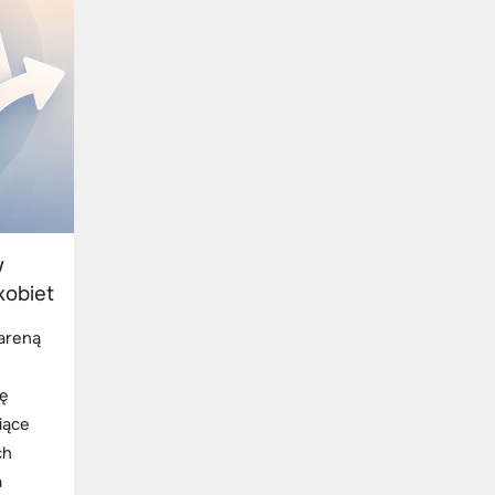
w
kobiet
 areną
ię
iące
ch
a