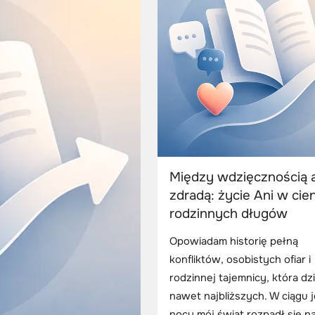
Między wdzięcznością 
zdradą: życie Ani w cie
rodzinnych długów
Opowiadam historię pełną
konfliktów, osobistych ofiar i
rodzinnej tajemnicy, która dzi
nawet najbliższych. W ciągu 
nocy mój świat rozpadł się n