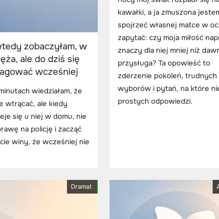
kawałki, a ja zmuszona jeste
spojrzeć własnej matce w oc
zapytać: czy moja miłość na
 wtedy zobaczyłam, w
znaczy dla niej mniej niż daw
ęża, ale do dziś się
przysługa? Ta opowieść to
eagować wcześniej
zderzenie pokoleń, trudnych
wyborów i pytań, na które ni
 minutach wiedziałam, że
prostych odpowiedzi.
e wtrącać, ale kiedy
eje się u niej w domu, nie
rawę na policję i zacząć
cie winy, że wcześniej nie
Dramat