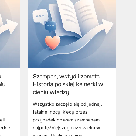
a
Szampan, wstyd i zemsta –
niu
Historia polskiej kelnerki w
cieniu władzy
Wszystko zaczęło się od jednej,
fatalnej nocy, kiedy przez
eli
przypadek oblałam szampanem
jednej
najpotężniejszego człowieka w
a
mieście. Publicznie mnie