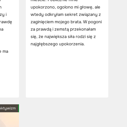
m
upokorzono, ogolono mi głowę, ale
zy i
wtedy odkryłam sekret związany z
prawdę
zaginięciem mojego brata. W pogoni
na
za prawdą i zemstą przekonałam
się, że największa siła rodzi się z
najgłębszego upokorzenia.
e ma
Aktywizm