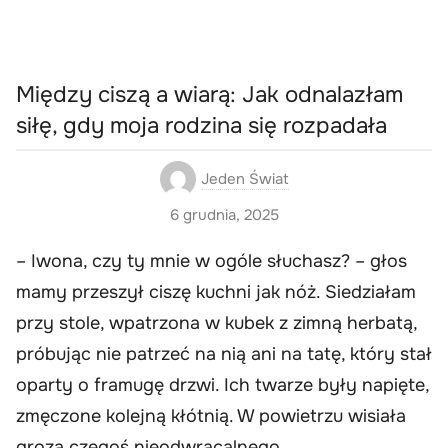
Między ciszą a wiarą: Jak odnalazłam
siłę, gdy moja rodzina się rozpadała
Jeden Świat
6 grudnia, 2025
– Iwona, czy ty mnie w ogóle słuchasz? – głos
mamy przeszył ciszę kuchni jak nóż. Siedziałam
przy stole, wpatrzona w kubek z zimną herbatą,
próbując nie patrzeć na nią ani na tatę, który stał
oparty o framugę drzwi. Ich twarze były napięte,
zmęczone kolejną kłótnią. W powietrzu wisiała
groza czegoś nieodwracalnego.