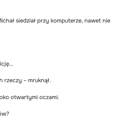
chał siedział przy komputerze, nawet nie
icję…
h rzeczy – mruknął.
roko otwartymi oczami.
ków?