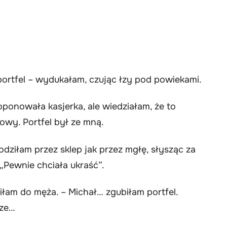
rtfel – wydukałam, czując łzy pod powiekami.
ponowała kasjerka, ale wiedziałam, że to
owy. Portfel był ze mną.
dziłam przez sklep jak przez mgłę, słysząc za
„Pewnie chciała ukraść”.
łam do męża. – Michał… zgubiłam portfel.
dze…