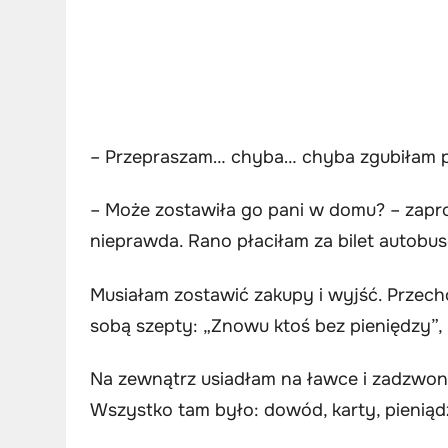
– Przepraszam… chyba… chyba zgubiłam po
– Może zostawiła go pani w domu? – zapro
nieprawda. Rano płaciłam za bilet autobus
Musiałam zostawić zakupy i wyjść. Przecho
sobą szepty: „Znowu ktoś bez pieniędzy”, 
Na zewnątrz usiadłam na ławce i zadzwoni
Wszystko tam było: dowód, karty, pienią