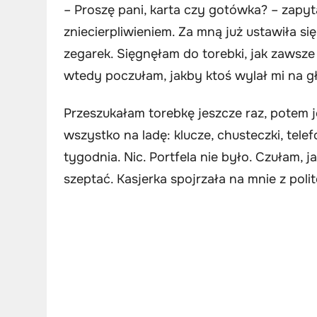
– Proszę pani, karta czy gotówka? – zapyta
zniecierpliwieniem. Za mną już ustawiła się
zegarek. Sięgnęłam do torebki, jak zawsze
wtedy poczułam, jakby ktoś wylał mi na g
Przeszukałam torebkę jeszcze raz, potem 
wszystko na ladę: klucze, chusteczki, tele
tygodnia. Nic. Portfela nie było. Czułam, 
szeptać. Kasjerka spojrzała na mnie z pol