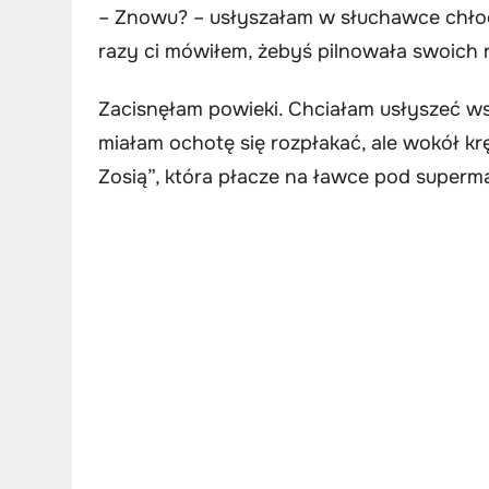
– Znowu? – usłyszałam w słuchawce chłodn
razy ci mówiłem, żebyś pilnowała swoich 
Zacisnęłam powieki. Chciałam usłyszeć wsp
miałam ochotę się rozpłakać, ale wokół kręc
Zosią”, która płacze na ławce pod superm