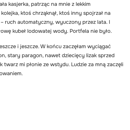
ła kasjerka, patrząc na mnie z lekkim
 kolejka, ktoś chrząknął, ktoś inny spojrzał na
 – ruch automatyczny, wyuczony przez lata. I
łowę kubeł lodowatej wody. Portfela nie było.
jeszcze i jeszcze. W końcu zaczęłam wyciągać
fon, stary paragon, nawet dziecięcy lizak sprzed
jak twarz mi płonie ze wstydu. Ludzie za mną zaczęli
itowaniem.