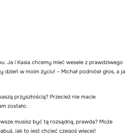
ku. Ja i Kasia chcemy mieć wesele z prawdziwego
y dzień w moim życiu! – Michał podniósł głos, a ja
waszą przyszłością? Przecież nie macie
am zostało.
zawsze musisz być tą rozsądną, prawda? Może
byś, jak to jest chcieć czegoś więcej!