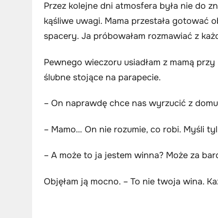
Przez kolejne dni atmosfera była nie do z
kąśliwe uwagi. Mama przestała gotować ob
spacery. Ja próbowałam rozmawiać z każdy
Pewnego wieczoru usiadłam z mamą przy k
ślubne stojące na parapecie.
– On naprawdę chce nas wyrzucić z domu
– Mamo… On nie rozumie, co robi. Myśli ty
– A może to ja jestem winna? Może za ba
Objęłam ją mocno. – To nie twoja wina. K