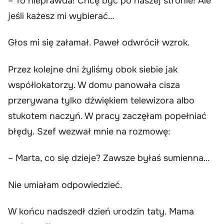
– To nieprawda! Chcę być po naszej stronie! Ale
jeśli każesz mi wybierać…
Głos mi się załamał. Paweł odwrócił wzrok.
Przez kolejne dni żyliśmy obok siebie jak
współlokatorzy. W domu panowała cisza
przerywana tylko dźwiękiem telewizora albo
stukotem naczyń. W pracy zaczęłam popełniać
błędy. Szef wezwał mnie na rozmowę:
– Marta, co się dzieje? Zawsze byłaś sumienna…
Nie umiałam odpowiedzieć.
W końcu nadszedł dzień urodzin taty. Mama