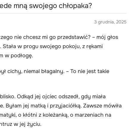
zede mną swojego chłopaka?
3 grudnia, 2025
zego nie chcesz mi go przedstawić? – mój głos
e. Stała w progu swojego pokoju, z rękami
ym w podłogę.
ył cichy, niemal błagalny. – To nie jest takie
lisko. Odkąd jej ojciec odszedł, gdy miała
e. Byłam jej matką i przyjaciółką. Zawsze mówiła
atyki, o kłótni z koleżanką, o marzeniach na
ntruz w jej życiu.