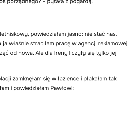
oś porządnego? – pytała z pogardą.
letniskowy, powiedziałam jasno: nie stać nas.
 ja właśnie straciłam pracę w agencji reklamowej.
ć od nowa. Ale dla Ireny liczyły się tylko jej
acji zamknęłam się w łazience i płakałam tak
złam i powiedziałam Pawłowi: