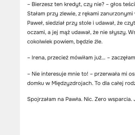
– Bierzesz ten kredyt, czy nie? – głos teści
Stałam przy zlewie, z rękami zanurzonymi w
Paweł, siedział przy stole i udawał, że czy
oczami, a jej mąż udawał, że nie słyszy. 
cokolwiek powiem, będzie źle.
– Irena, przecież mówiłam już… – zaczęłam
– Nie interesuje mnie to! – przerwała mi os
domku w Międzyzdrojach. To dla całej rodz
Spojrzałam na Pawła. Nic. Zero wsparcia. 