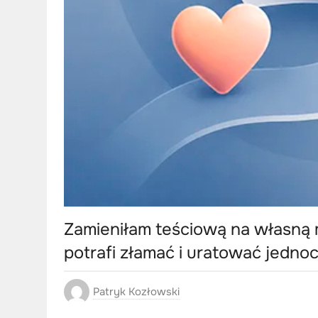
Zamieniłam teściową na własną m
potrafi złamać i uratować jedno
Patryk Kozłowski