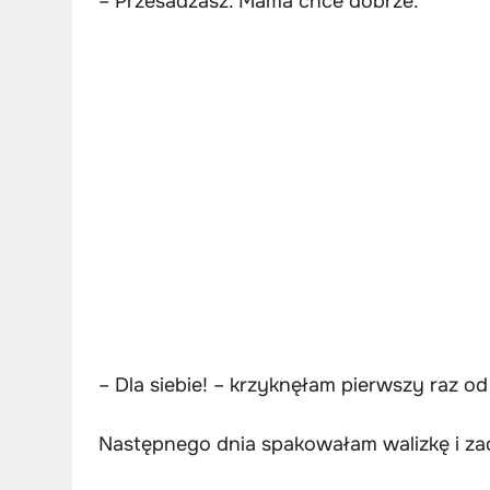
– Przesadzasz. Mama chce dobrze.
– Dla siebie! – krzyknęłam pierwszy raz od 
Następnego dnia spakowałam walizkę i z