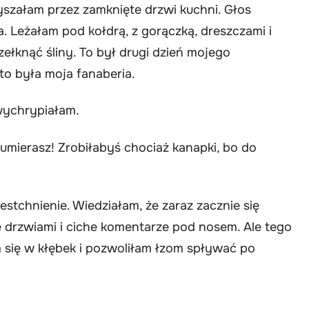
yszałam przez zamknięte drzwi kuchni. Głos
. Leżałam pod kołdrą, z gorączką, dreszczami i
zełknąć śliny. To był drugi dzień mojego
to była moja fanaberia.
wychrypiałam.
e umierasz! Zrobiłabyś chociaż kanapki, bo do
estchnienie. Wiedziałam, że zaraz zacznie się
ie drzwiami i ciche komentarze pod nosem. Ale tego
m się w kłębek i pozwoliłam łzom spływać po