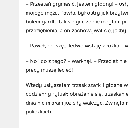
– Przestań grymasić, jestem głodny! – usł
mojego męża, Pawła, był ostry jak brzytwa
bólem gardła tak silnym, że nie mogłam pr
przeziębienia, a on zachowywał się, jakby 
– Paweł, proszę… ledwo wstaję z łóżka – 
– No i co z tego? – warknął. – Przecież ni
pracy muszę lecieć!
Wtedy usłyszałam trzask szafki i głośne w
codzienny rytuał: obrażanie się, trzaskan
dnia nie miałam już siły walczyć. Zwinęła
policzkach.