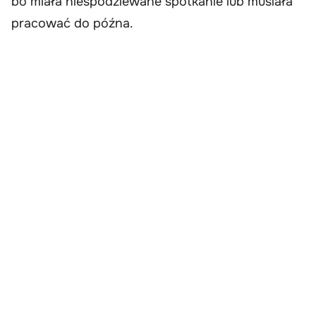
bo miała niespodziewane spotkanie lub musiała
pracować do późna.