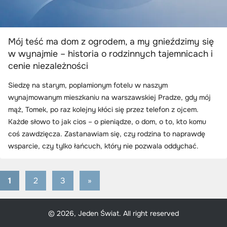
Mój teść ma dom z ogrodem, a my gnieździmy się
w wynajmie – historia o rodzinnych tajemnicach i
cenie niezależności
Siedzę na starym, poplamionym fotelu w naszym
wynajmowanym mieszkaniu na warszawskiej Pradze, gdy mój
mąż, Tomek, po raz kolejny kłóci się przez telefon z ojcem.
Każde słowo to jak cios – o pieniądze, o dom, o to, kto komu
coś zawdzięcza. Zastanawiam się, czy rodzina to naprawdę
wsparcie, czy tylko łańcuch, który nie pozwala oddychać.
1
2
3
Next
»
Stronicowanie
Posts
wpisów
© 2026, Jeden Świat. All right reserved