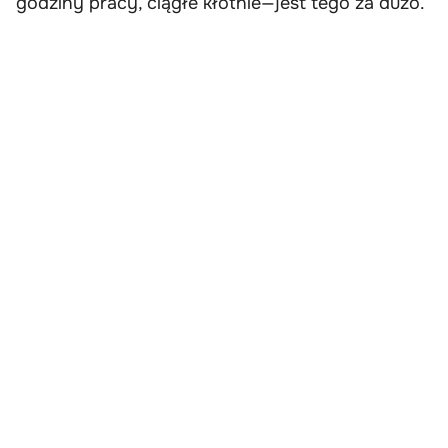
godziny pracy, ciągłe kłótnie—jest tego za dużo.”