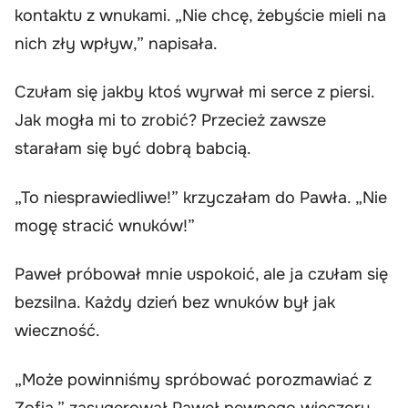
kontaktu z wnukami. „Nie chcę, żebyście mieli na
nich zły wpływ,” napisała.
Czułam się jakby ktoś wyrwał mi serce z piersi.
Jak mogła mi to zrobić? Przecież zawsze
starałam się być dobrą babcią.
„To niesprawiedliwe!” krzyczałam do Pawła. „Nie
mogę stracić wnuków!”
Paweł próbował mnie uspokoić, ale ja czułam się
bezsilna. Każdy dzień bez wnuków był jak
wieczność.
„Może powinniśmy spróbować porozmawiać z
Zofią,” zasugerował Paweł pewnego wieczoru.