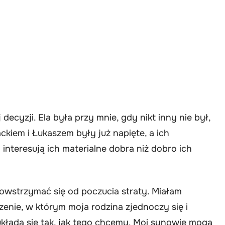
ecyzji. Ela była przy mnie, gdy nikt inny nie był,
ackiem i Łukaszem były już napięte, a ich
 interesują ich materialne dobra niż dobro ich
wstrzymać się od poczucia straty. Miałam
zenie, w którym moja rodzina zjednoczy się i
 układa się tak, jak tego chcemy. Moi synowie mogą