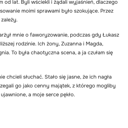
 od lat. Byli wściekli i żądali wyjaśnień, dlaczego
resowanie moimi sprawami było szokujące. Przez
 zależy.
karżył mnie o faworyzowanie, podczas gdy Łukasz
iższej rodzinie. Ich żony, Zuzanna i Magda,
gnia. To była chaotyczna scena, a ja czułam się
 chcieli słuchać. Stało się jasne, że ich nagła
rzegali go jako cenny majątek, z którego mogliby
 ujawnione, a moje serce pękło.