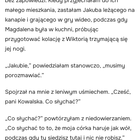
bez zapowiedzi. Kiedy przyjechałam do ich
małego mieszkania, zastałam Jakuba leżącego na
kanapie i grającego w gry wideo, podczas gdy
Magdalena była w kuchni, próbując
przygotować kolację z Wiktorią trzymającą się
jej nogi.
„Jakubie,” powiedziałam stanowczo, „musimy
porozmawiać.”
Spojrzał na mnie z leniwym uśmiechem. „Cześć,
pani Kowalska. Co słychać?”
„Co słychać?” powtórzyłam z niedowierzaniem.
„Co słychać to to, że moja córka haruje jak wół,
podczas gdy ty siedzisz tutaj i nic nie robisz.”