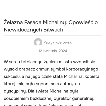
Żelazna Fasada Michaliny: Opowieść o
Niewidocznych Bitwach
Patryk Kozłowski
12 kwietnia, 2024
W sercu tętniącego życiem miasta wznosił się
wysoki drapacz chmur, symbol korporacyjnego
sukcesu, a na jego czele stała Michalina, kobieta,
której imię było synonimem autorytetu i
dyscypliny. Dla świata Michalina była
uosobieniem bezdusznej dyrektor generalnej,
rządzącej swoją firmą żelazną ręką. Jej