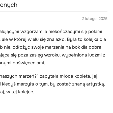
ionych
2 lutego, 2025
lującymi wzgórzami a niekończącymi się polami
, ale w której wielu się znalazło. Była to kolejka dla
ub nie, odłożyć swoje marzenia na bok dla dobra
gająca się poza zasięg wzroku, wypełniona ludźmi z
onymi poświęceniami.
naszych marzeń?” zapytała młoda kobieta, jej
 i kiedyś marzyła o tym, by zostać znaną artystką.
aj, w tej kolejce.