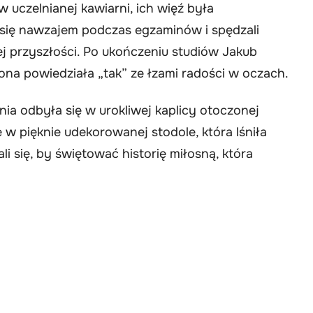
 uczelnianej kawiarni, ich więź była
li się nawzajem podczas egzaminów i spędzali
j przyszłości. Po ukończeniu studiów Jakub
 ona powiedziała „tak” ze łzami radości w oczach.
nia odbyła się w urokliwej kaplicy otoczonej
e w pięknie udekorowanej stodole, która lśniła
ali się, by świętować historię miłosną, która