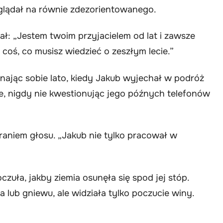
yglądał na równie zdezorientowanego.
ł: „Jestem twoim przyjacielem od lat i zawsze
t coś, co musisz wiedzieć o zeszłym lecie.”
minając sobie lato, kiedy Jakub wyjechał w podróż
e, nigdy nie kwestionując jego późnych telefonów
niem głosu. „Jakub nie tylko pracował w
czuła, jakby ziemia osunęła się spod jej stóp.
 lub gniewu, ale widziała tylko poczucie winy.