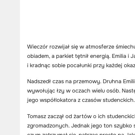
Wieczór rozwijał się w atmosferze śmiech
obiadem, a parkiet tętnił energią. Emilia i
i kradnąc sobie pocałunki przy każdej okazj
Nadszedł czas na przemowy. Druhna Emilii 
wywołując łzy w oczach wielu osób. Nastę
jego współlokatora z czasów studenckich.
Tomasz zaczął od żartów o ich studencki
zgromadzonych. Jednak jego ton szybko się
czym zatrzymał się, patrząc prosto na Jak