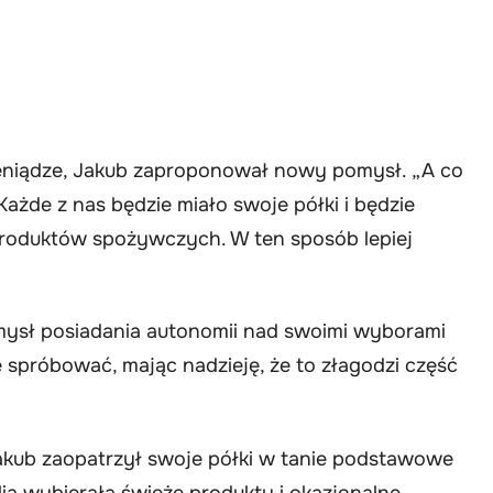
pieniądze, Jakub zaproponował nowy pomysł. „A co
„Każde z nas będzie miało swoje półki i będzie
roduktów spożywczych. W ten sposób lepiej
omysł posiadania autonomii nad swoimi wyborami
ę spróbować, mając nadzieję, że to złagodzi część
Jakub zaopatrzył swoje półki w tanie podstawowe
lia wybierała świeże produkty i okazjonalne