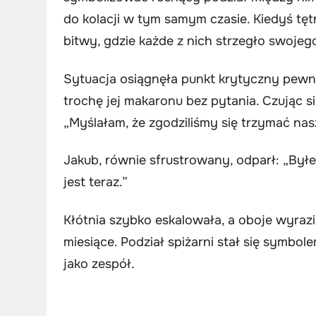
do kolacji w tym samym czasie. Kiedyś tęt
bitwy, gdzie każde z nich strzegło swojeg
Sytuacja osiągnęła punkt krytyczny pewne
trochę jej makaronu bez pytania. Czując s
„Myślałam, że zgodziliśmy się trzymać nas
Jakub, równie sfrustrowany, odparł: „Byłem
jest teraz.”
Kłótnia szybko eskalowała, a oboje wyrazil
miesiące. Podział spiżarni stał się symbol
jako zespół.