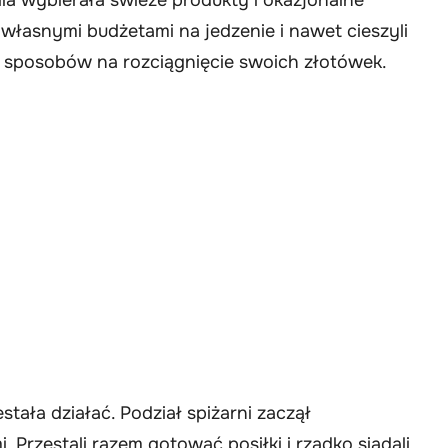
 własnymi budżetami na jedzenie i nawet cieszyli
sposobów na rozciągnięcie swoich złotówek.
ała działać. Podział spiżarni zaczął
 Przestali razem gotować posiłki i rzadko siadali