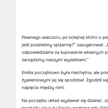
Pewnego wieczoru, po kolejnej kłótni o 
jeśli podzielimy spiżarnię?” zasugerował. 
odpowiedzialne za kupowanie własnych p
zarządzimy naszymi wydatkami.”
Emilia początkowo była niechętna, ale p
żywieniowymi jej się spodobał. Zgodzili si
napięcia między nimi.
Na początku układ wydawał się działać. 
produkty jak ryż i fasola, podczas gdy Emi