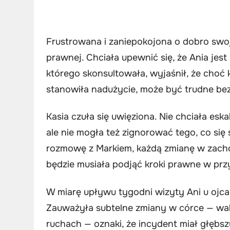
Frustrowana i zaniepokojona o dobro swoj
prawnej. Chciała upewnić się, że Ania jes
którego skonsultowała, wyjaśnił, że choć 
stanowiła nadużycie, może być trudne 
Kasia czuła się uwięziona. Nie chciała esk
ale nie mogła też zignorować tego, co si
rozmowę z Markiem, każdą zmianę w zachow
będzie musiała podjąć kroki prawne w przy
W miarę upływu tygodni wizyty Ani u ojca
Zauważyła subtelne zmiany w córce — wa
ruchach — oznaki, że incydent miał głębs