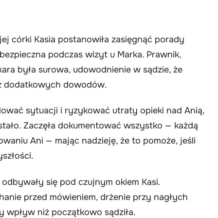
ej córki Kasia postanowiła zasięgnąć porady
t bezpieczna podczas wizyt u Marka. Prawnik,
kara była surowa, udowodnienie w sądzie, że
bez dodatkowych dowodów.
alować sytuacji i ryzykować utraty opieki nad Anią,
ę stało. Zaczęła dokumentować wszystko — każdą
aniu Ani — mając nadzieję, że to pomoże, jeśli
szłości.
 odbywały się pod czujnym okiem Kasi.
hanie przed mówieniem, drżenie przy nagłych
zy wpływ niż początkowo sądziła.