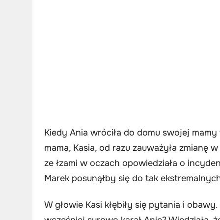
Kiedy Ania wróciła do domu swojej mamy w
mama, Kasia, od razu zauważyła zmianę w 
ze łzami w oczach opowiedziała o incydenc
Marek posunąłby się do tak ekstremalnyc
W głowie Kasi kłębiły się pytania i obawy
wcześniej surowo karał Anię? Wiedziała, ż