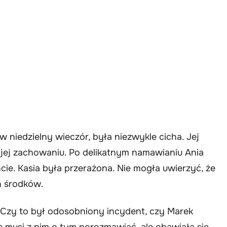
 niedzielny wieczór, była niezwykle cicha. Jej
jej zachowaniu. Po delikatnym namawianiu Ania
ie. Kasia była przerażona. Nie mogła uwierzyć, że
h środków.
. Czy to był odosobniony incydent, czy Marek
e musi z nim o tym porozmawiać, ale obawiała się