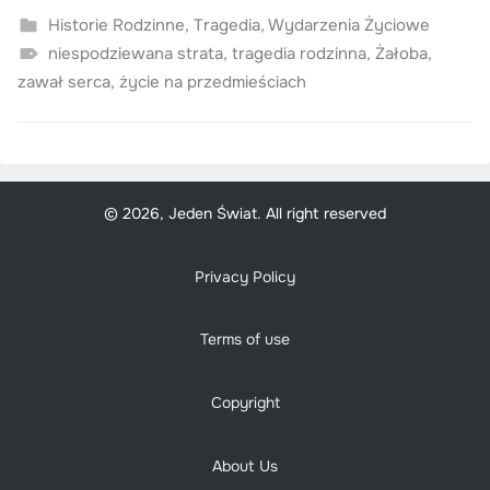
Historie Rodzinne
,
Tragedia
,
Wydarzenia Życiowe
niespodziewana strata
,
tragedia rodzinna
,
Żałoba
,
zawał serca
,
życie na przedmieściach
© 2026, Jeden Świat. All right reserved
Privacy Policy
Terms of use
Copyright
About Us