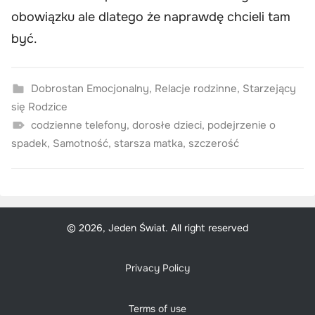
obowiązku ale dlatego że naprawdę chcieli tam
być.
Dobrostan Emocjonalny
,
Relacje rodzinne
,
Starzejący
się Rodzice
codzienne telefony
,
dorosłe dzieci
,
podejrzenie o
spadek
,
Samotność
,
starsza matka
,
szczerość
© 2026, Jeden Świat. All right reserved
Privacy Policy
Terms of use