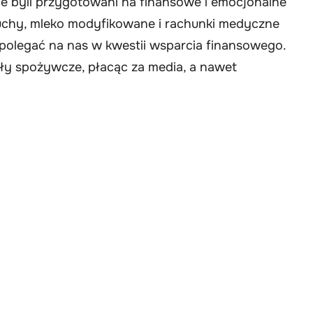
e nie byli przygotowani na finansowe i emocjonalne
luchy, mleko modyfikowane i rachunki medyczne
li polegać na nas w kwestii wsparcia finansowego.
ły spożywcze, płacąc za media, a nawet