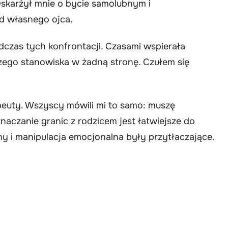
 Oskarżył mnie o bycie samolubnym i
od własnego ojca.
dczas tych konfrontacji. Czasami wspierała
czego stanowiska w żadną stronę. Czułem się
apeuty. Wszyscy mówili mi to samo: muszę
aczanie granic z rodzicem jest łatwiejsze do
ny i manipulacja emocjonalna były przytłaczające.