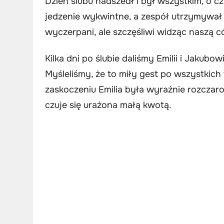
Dzień ślubu nadszedł i był wszystkim, o cz
jedzenie wykwintne, a zespół utrzymywał 
wyczerpani, ale szczęśliwi widząc naszą c
Kilka dni po ślubie daliśmy Emilii i Jakub
Myśleliśmy, że to miły gest po wszystkich
zaskoczeniu Emilia była wyraźnie rozczaro
czuje się urażona małą kwotą.