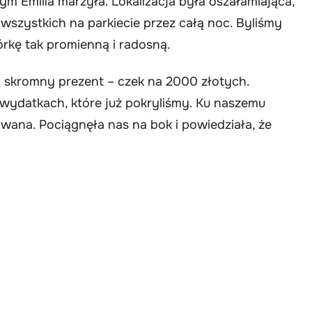
ym Emilia marzyła. Lokalizacja była oszałamiająca,
wszystkich na parkiecie przez całą noc. Byliśmy
órkę tak promienną i radosną.
owi skromny prezent – czek na 2000 złotych.
 wydatkach, które już pokryliśmy. Ku naszemu
wana. Pociągnęła nas na bok i powiedziała, że