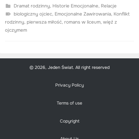
Dramat rodzinny
,
Historie Emocjonalne
,
Relacje
biologiczny ojciec
,
Emocjonalne Zawirowania
,
Konflikt
rodzinny
,
pierwsza miłość
,
romans w liceum
,
więź z
ojczymem
© 2026, Jeden Świat. All right reserved
Privacy Policy
Terms of use
Copyright
About Us