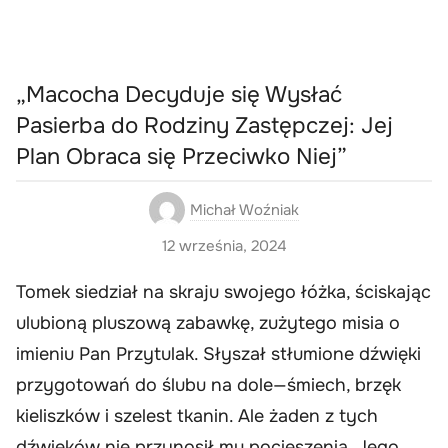
„Macocha Decyduje się Wysłać
Pasierba do Rodziny Zastępczej: Jej
Plan Obraca się Przeciwko Niej”
Michał Woźniak
12 września, 2024
Tomek siedział na skraju swojego łóżka, ściskając
ulubioną pluszową zabawkę, zużytego misia o
imieniu Pan Przytulak. Słyszał stłumione dźwięki
przygotowań do ślubu na dole—śmiech, brzęk
kieliszków i szelest tkanin. Ale żaden z tych
dźwięków nie przynosił mu pocieszenia. Jego