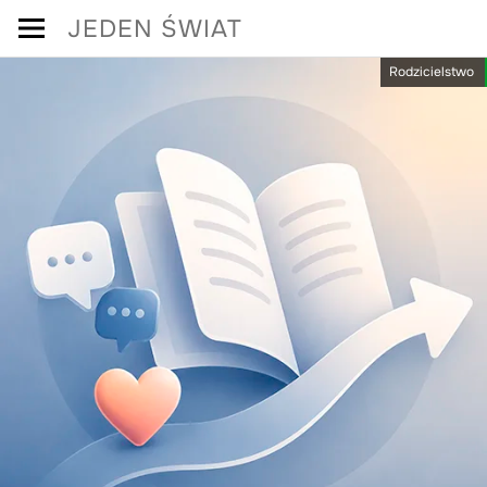
Skip
JEDEN ŚWIAT
to
Rodzicielstwo
content