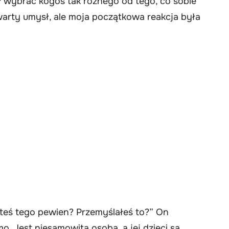
 wybrać kogoś tak różnego od tego, co sobie
rty umysł, ale moja początkowa reakcja była
steś tego pewien? Przemyślałeś to?” On
. Jest niesamowitą osobą, a jej dzieci są