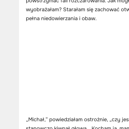
powstrzymać fali rozczarowania. Jak mógł
wyobrażałam? Starałam się zachować otwa
pełna niedowierzania i obaw.
„Michał,” powiedziałam ostrożnie, „czy je
stanowczo kiwnął głową. „Kocham ją, mamo