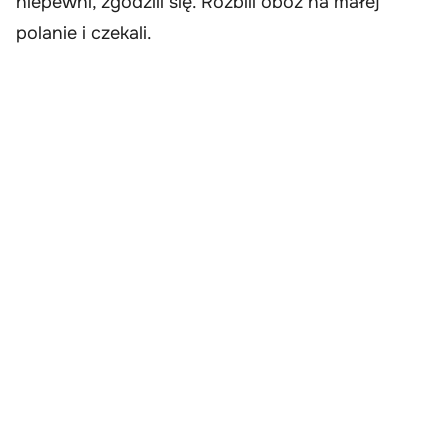
niepewni, zgodzili się. Rozbili obóz na małej
polanie i czekali.