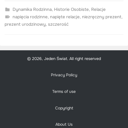
Dynamika Rodzinna
,
Historie Osobiste
,
Relacje
napięcia rodzinne
,
napięte relacje
,
niezręczny prezent
,
prezent urodzinowy
,
szczerość
© 2026, Jeden Świat. All right reserved
Privacy Policy
Terms of use
Copyright
About Us