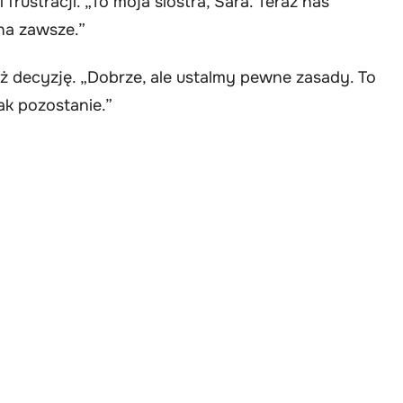
frustracji. „To moja siostra, Sara. Teraz nas
 na zawsze.”
ż decyzję. „Dobrze, ale ustalmy pewne zasady. To
ak pozostanie.”