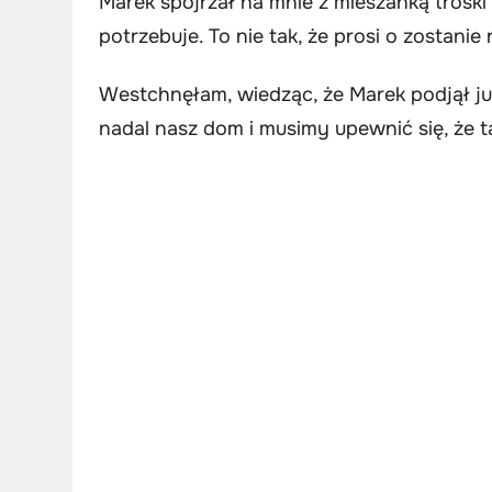
Marek spojrzał na mnie z mieszanką troski i 
potrzebuje. To nie tak, że prosi o zostanie
Westchnęłam, wiedząc, że Marek podjął ju
nadal nasz dom i musimy upewnić się, że t