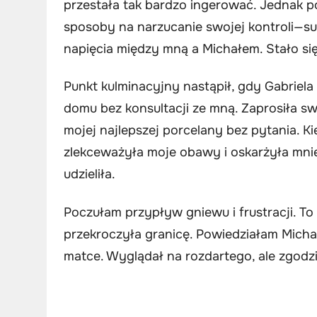
przestała tak bardzo ingerować. Jednak p
sposoby na narzucanie swojej kontroli—su
napięcia między mną a Michałem. Stało się 
Punkt kulminacyjny nastąpił, gdy Gabriel
domu bez konsultacji ze mną. Zaprosiła s
mojej najlepszej porcelany bez pytania. K
zlekceważyła moje obawy i oskarżyła mni
udzieliła.
Poczułam przypływ gniewu i frustracji. To
przekroczyła granicę. Powiedziałam Mich
matce. Wyglądał na rozdartego, ale zgodził