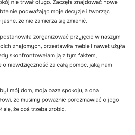
okój nie trwał długo. Zaczęła znajdować nowe
btelnie podważając moje decyzje i tworząc
jasne, że nie zamierza się zmienić.
a postanowiła zorganizować przyjęcie w naszym
woich znajomych, przestawiła meble i nawet użyła
iedy skonfrontowałam ją z tym faktem,
e o niewdzięczność za całą pomoc, jaką nam
 był mój dom, moja oaza spokoju, a ona
ałowi, że musimy poważnie porozmawiać o jego
 się, że coś trzeba zrobić.