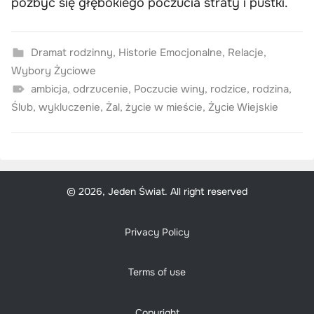
pozbyć się głębokiego poczucia straty i pustki.
Dramat rodzinny
,
Historie Emocjonalne
,
Relacje
,
Wybory Życiowe
ambicja
,
odrzucenie
,
Poczucie winy
,
rodzice
,
rodzina
,
Ślub
,
wykluczenie
,
Żal
,
życie w mieście
,
Życie Wiejskie
© 2026, Jeden Świat. All right reserved
Privacy Policy
Terms of use
Copyright