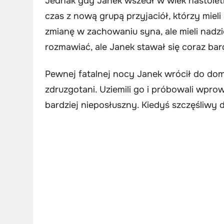
Jednak gdy Janek wszedł w wiek nastoletn
czas z nową grupą przyjaciół, którzy mieli
zmianę w zachowaniu syna, ale mieli nadzie
rozmawiać, ale Janek stawał się coraz bar
Pewnej fatalnej nocy Janek wrócił do dom
zdruzgotani. Uziemili go i próbowali wpro
bardziej nieposłuszny. Kiedyś szczęśliwy d