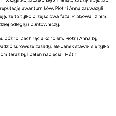
i, wszystko zaczęło się zmieniać. Zaczął spędzać
 reputację awanturników. Piotr i Anna zauważyli
ję, że to tylko przejściowa faza. Próbowali z nim
dziej odległy i buntowniczy.
u późno, pachnąc alkoholem. Piotr i Anna byli
wadzić surowsze zasady, ale Janek stawał się tylko
om teraz był pełen napięcia i kłótni.