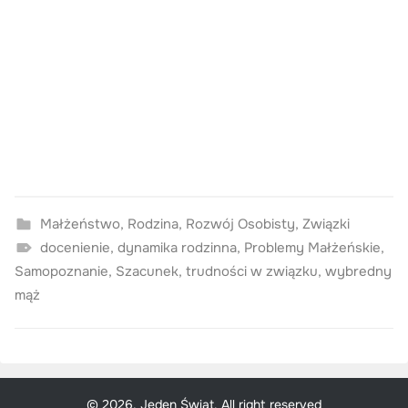
Małżeństwo
,
Rodzina
,
Rozwój Osobisty
,
Związki
docenienie
,
dynamika rodzinna
,
Problemy Małżeńskie
,
Samopoznanie
,
Szacunek
,
trudności w związku
,
wybredny
mąż
© 2026, Jeden Świat. All right reserved