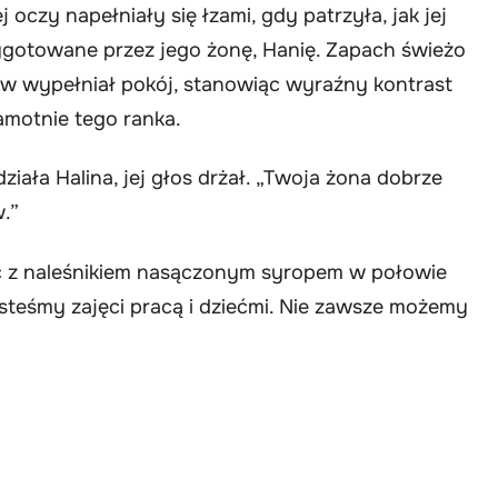
j oczy napełniały się łzami, gdy patrzyła, jak jej
zygotowane przez jego żonę, Hanię. Zapach świeżo
w wypełniał pokój, stanowiąc wyraźny kontrast
amotnie tego ranka.
ziała Halina, jej głos drżał. „Twoja żona dobrze
w.”
ec z naleśnikiem nasączonym syropem w połowie
jesteśmy zajęci pracą i dziećmi. Nie zawsze możemy