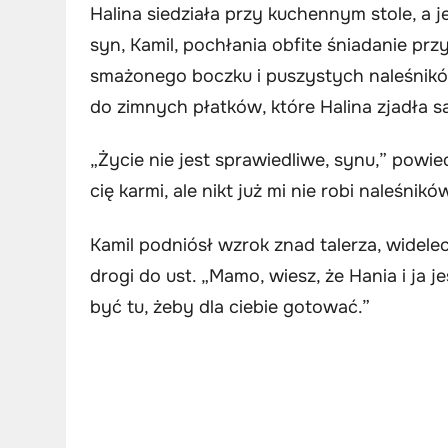
Halina siedziała przy kuchennym stole, a je
syn, Kamil, pochłania obfite śniadanie pr
smażonego boczku i puszystych naleśnikó
do zimnych płatków, które Halina zjadła s
„Życie nie jest sprawiedliwe, synu,” powied
cię karmi, ale nikt już mi nie robi naleśnikó
Kamil podniósł wzrok znad talerza, widel
drogi do ust. „Mamo, wiesz, że Hania i ja 
być tu, żeby dla ciebie gotować.”