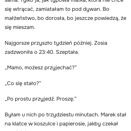
sama. Tylko ja, jak typowa matka, która nie chce
się wtrącać, zamiatałam to pod dywan. Bo
małżeństwo, bo dorosła, bo jeszcze powiedzą, że
się mieszam.
Najgorsze przyszło tydzień później. Zosia
zadzwoniła o 23:40. Szeptała.
„Mamo, możesz przyjechać?”
„Co się stało?”
„Po prostu przyjedź. Proszę.”
Byłam u nich po trzydziestu minutach. Marek stał
na klatce w koszulce i papierosie, jakby czekał