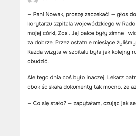
— Pani Nowak, proszę zaczekać! — głos do
korytarzu szpitala wojewódzkiego w Radom
mojej córki, Zosi. Jej palce były zimne i wi
za dobrze. Przez ostatnie miesiące żyliśmy
Każda wizyta w szpitalu była jak kolejny r
obudzić.
Ale tego dnia coś było inaczej. Lekarz pat
obok ściskała dokumenty tak mocno, że aż 
— Co się stało? — zapytałam, czując jak s