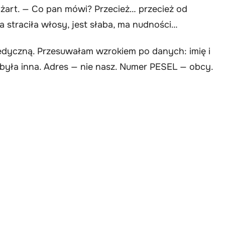
y żart. — Co pan mówi? Przecież… przecież od
 straciła włosy, jest słaba, ma nudności…
edyczną. Przesuwałam wzrokiem po danych: imię i
 była inna. Adres — nie nasz. Numer PESEL — obcy.