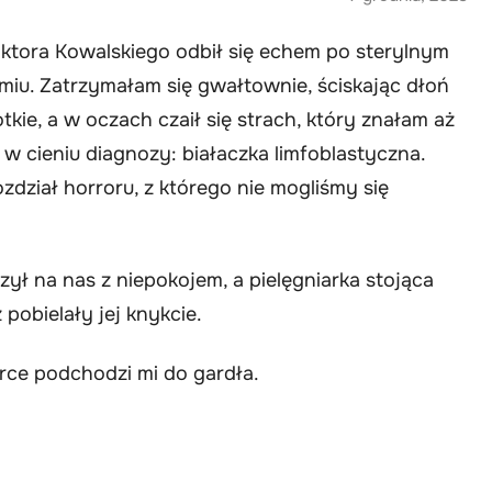
ktora Kowalskiego odbił się echem po sterylnym
iu. Zatrzymałam się gwałtownie, ściskając dłoń
otkie, a w oczach czaił się strach, który znałam aż
 w cieniu diagnozy: białaczka limfoblastyczna.
ozdział horroru, z którego nie mogliśmy się
rzył na nas z niepokojem, a pielęgniarka stojąca
pobielały jej knykcie.
erce podchodzi mi do gardła.