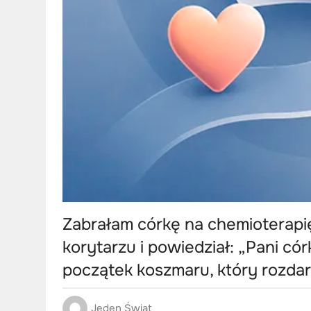
Zabrałam córkę na chemioterapię
korytarzu i powiedział: „Pani cór
początek koszmaru, który rozdar
Jeden Świat