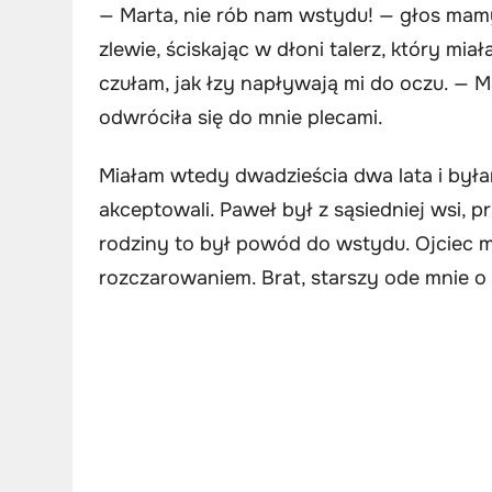
— Marta, nie rób nam wstydu! — głos mamy
zlewie, ściskając w dłoni talerz, który mia
czułam, jak łzy napływają mi do oczu. — 
odwróciła się do mnie plecami.
Miałam wtedy dwadzieścia dwa lata i była
akceptowali. Paweł był z sąsiedniej wsi, p
rodziny to był powód do wstydu. Ojciec mi
rozczarowaniem. Brat, starszy ode mnie o p