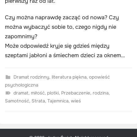
pierwszy raz od lat.
Czy można naprawdę zacząć od nowa? Czy
można wybaczyć sobie to, czego nigdy nie
zapomnimy?
Może odpowiedź kryje się gdzieś między
szeptami jabłoni a śmiechem dzieci za oknem…
Dramat rodzinny
,
literatura piękna
,
opowieść
psychologiczna
dramat
,
miłość
,
plotki
,
Przebaczenie
,
rodzina
,
Samotność
,
Strata
,
Tajemnica
,
wieś