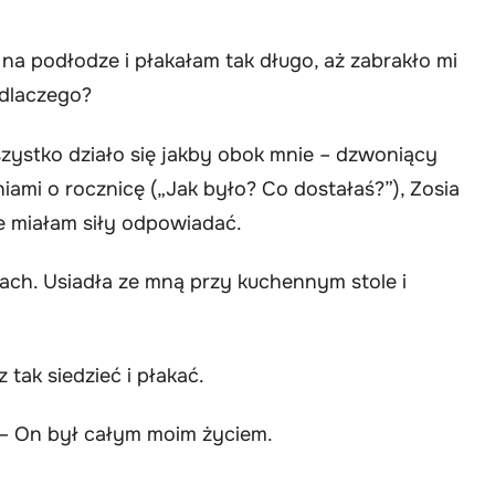
 na podłodze i płakałam tak długo, aż zabrakło mi
 dlaczego?
zystko działo się jakby obok mnie – dzwoniący
ami o rocznicę („Jak było? Co dostałaś?”), Zosia
ie miałam siły odpowiadać.
niach. Usiadła ze mną przy kuchennym stole i
 tak siedzieć i płakać.
 – On był całym moim życiem.