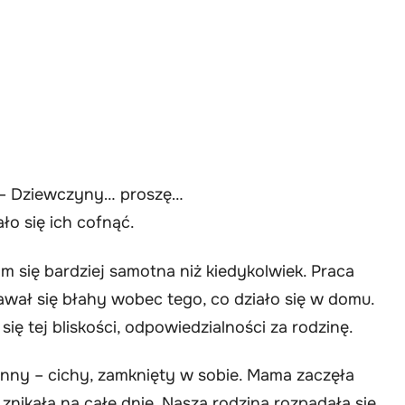
. – Dziewczyny… proszę…
ło się ich cofnąć.
 się bardziej samotna niż kiedykolwiek. Praca
awał się błahy wobec tego, co działo się w domu.
się tej bliskości, odpowiedzialności za rodzinę.
 inny – cichy, zamknięty w sobie. Mama zaczęła
znikała na całe dnie. Nasza rodzina rozpadała się